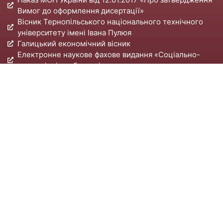
Вимог до оформлення дисертації»
Вісник Тернопільського національного технічного
університету імені Івана Пулюя
Галицький економічний вісник
Електронне наукове фахове видання «Соціально-
економічні проблеми і держава»
Правила цитування та посилання в наукових роботах
Наші контакти:
Адреса:
м.Тернопіль, вул. Руська, 56, корпус № 1,
к.109.
Телефон:
(0352) 51 97 07
E-mail:
vid_asp@tntu.edu.ua
© Відділ аспірантури та докторантури ТНТУ
імені Івана Пулюя.