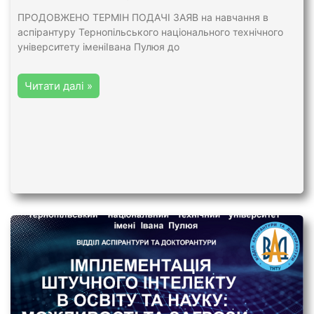
ПРОДОВЖЕНО ТЕРМІН ПОДАЧІ ЗАЯВ на навчання в
аспірантуру Тернопільського національного технічного
університету іменіІвана Пулюя до
Читати далі »