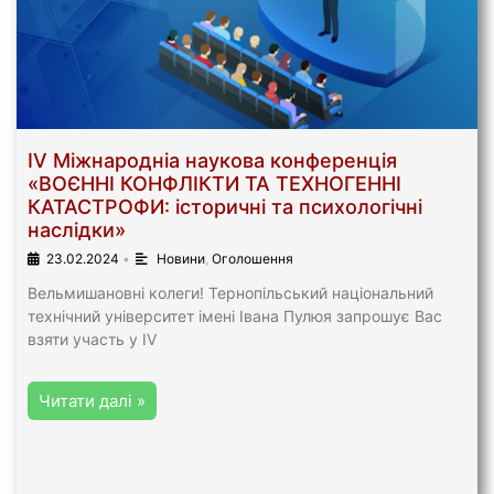
ІV Міжнародніа наукова конференція
«ВОЄННІ КОНФЛІКТИ ТА ТЕХНОГЕННІ
КАТАСТРОФИ: історичні та психологічні
наслідки»
23.02.2024
•
Новини
,
Оголошення
Вельмишановні колеги! Тернопільський національний
технічний університет імені Івана Пулюя запрошує Вас
взяти участь у ІV
Читати далі »