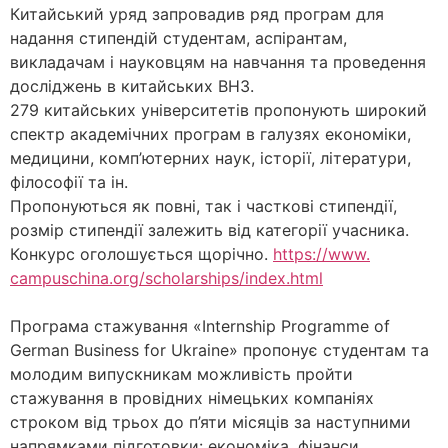
Китайський уряд запровадив ряд програм для
надання стипендій студентам, аспірантам,
викладачам і науковцям на навчання та проведення
досліджень в китайських ВНЗ.
279 китайських університетів пропонують широкий
спектр академічних програм в галузях економіки,
медицини, комп’ютерних наук, історії, літератури,
філософії та ін.
Пропонуються як повні, так і часткові стипендії,
розмір стипендії залежить від категорії учасника.
Конкурс оголошується щорічно.
https://www.
campuschina.org/scholarships/
index.html
Програма стажування «Internship Programme of
German Business for Ukraine» пропонує студентам та
молодим випускникам можливість пройти
стажування в провідних німецьких компаніях
строком від трьох до п’яти місяців за наступними
напрямками підготовки: економіка, фінанси,