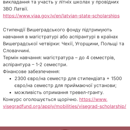
викладання та участь у літніх школах у провідних
ЗВО Латвії.
https://www.viaa.gov.lv/en/
latvian-state-scholarships
Стипендії Вишеградського фонду підтримують
навчання в магістратурі або аспірантурі в країнах
Вишеградської четвірки: Чехії, Угорщини, Польщі та
Словаччині.
Термін навчання: магістратура – до 4 семестрів,
аспірантура – 1-2 семестри.
Фінансове забезпечення:
2300 євро/на семестр для стипендіата + 1500
євро/на семестр для приймаючої установи;
можливість отримання тревел-гранту.
Конкурс оголошується щорічно.
https://www.
visegradfund.org/apply/
mobilities/visegrad-
scholarship/