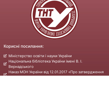
Корисні посилання:
Міністерство освіти і науки України
Національна бібліотека України імені В. І.
Вернадського
Наказ МОН України від 12.01.2017 «Про затвердження
Вимог до оформлення дисертації»
Вісник Тернопільського національного технічного
університету імені Івана Пулюя
Галицький економічний вісник
Електронне наукове фахове видання «Соціально-
економічні проблеми і держава»