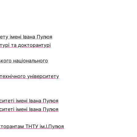
ету імені Івана Пулюя
турі та докторантурі
ького національного
технічного університету
итеті імені Івана Пулюя
итеті імені Івана Пулюя
кторантам ТНТУ ім.І.Пулюя