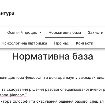
антури
Освітній процес
Нормативна база
Захисти
Психологічна підтримка
Про нас
Контакти
Нормативна база
пеня доктора філософії та доктора наук у закладах вищ
а скасування рішення разової спеціалізованої вченої р
тора філософії
ора філософії та скасування рішення разової спеціалі