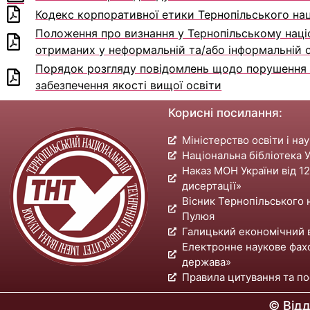
Кодекс корпоративної етики Тернопільського нац
Положення про визнання у Тернопільському націо
отриманих у неформальній та/або інформальній о
Порядок розгляду повідомлень щодо порушення п
забезпечення якості вищої освіти
Корисні посилання:
Міністерство освіти і на
Національна бібліотека У
Наказ МОН України від 1
дисертації»
Вісник Тернопільського н
Пулюя
Галицький економічний 
Електронне наукове фах
держава»
Правила цитування та по
© Відд