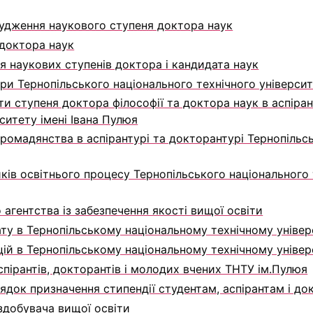
судження наукового ступеня доктора наук
 доктора наук
я наукових ступенів доктора і кандидата наук
ри Тернопільського національного технічного університ
и ступеня доктора філософії та доктора наук в аспіран
ситету імені Івана Пулюя
громадянства в аспірантурі та докторантурі Тернопільс
ів освітнього процесу Тернопільського національного 
агентства із забезпечення якості вищої освіти
у в Тернопільському національному технічному універс
й в Тернопільському національному технічному універс
пірантів, докторантів і молодих вчених ТНТУ ім.Пулюя
ядок призначення стипендії студентам, аспірантам і до
здобувача вищої освіти