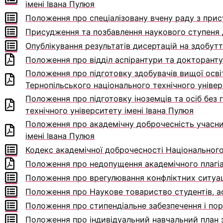
імені Івана Пулюя
Положення про спеціалізовану вчену раду з при
Присудження та позбавлення наукового ступеня
Опублікування результатів дисертацій на здобутт
Положення про відділ аспірантури та докторанту
Положення про підготовку здобувачів вищої освіт
Тернопільського національного технічного універ
Положення про підготовку іноземців та осіб без 
технічного університету імені Івана Пулюя
Положення про академічну доброчесність учасник
імені Івана Пулюя
Кодекс академічної доброчесності Національного 
Положення про недопущення академічного плагіат
Положення про врегулювання конфліктних ситуаці
Положення про Наукове товариство студентів, ас
Положення про стипендіальне забезпечення і пор
Положення про індивідуальний навчальний план 