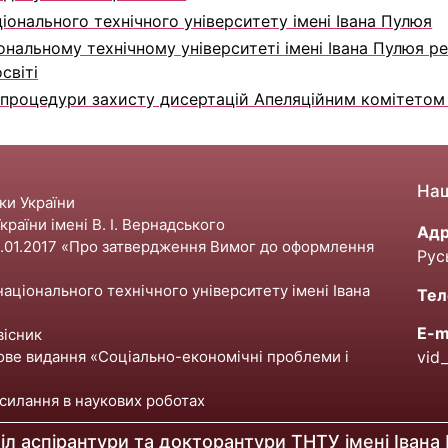
іонального технічного університету імені Івана Пулюя
нальному технічному університеті імені Івана Пулюя ре
світі
роцедури захисту дисертацій Апеляційним комітетом Н
Наш
уки України
країни імені В. І. Вернадського
Адр
2.01.2017 «Про затвердження Вимог до оформлення
Рус
аціонального технічного університету імені Івана
Тел
E-m
вісник
ове видання «Соціально-економічні проблеми і
vid
силання в наукових роботах
іл аспірантури та докторантури ТНТУ імені Івана