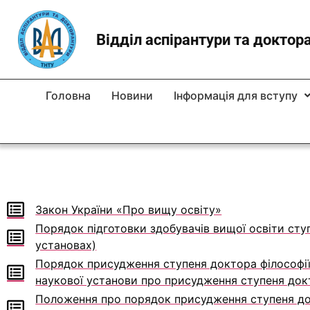
Відділ аспірантури та доктор
Головна
Новини
Інформація для вступу
Закон України «Про вищу освіту»
Порядок підготовки здобувачів вищої освіти сту
установах)
Порядок присудження ступеня доктора філософії т
наукової установи про присудження ступеня док
Положення про порядок присудження ступеня докт