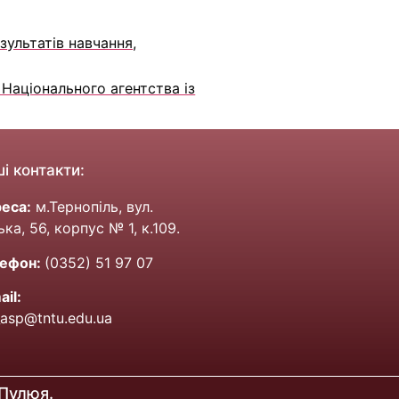
зультатів навчання,
аціонального агентства із
і контакти:
еса:
м.Тернопіль, вул.
ька, 56, корпус № 1, к.109.
ефон:
(0352) 51 97 07
ail:
_asp@tntu.edu.ua
 Пулюя.