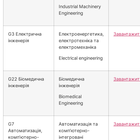
Industrial Machinery
Engineering
G3 Електрична
Електроенергетика,
Завантажит
інженерія
електротехніка та
електромеханіка
Electrical engineering
G22 Біомедична
Біомедична
Завантажит
інженерія
інженерія
Biomedical
Engineering
G7
Автоматизація та
Завантажит
Автоматизація,
комп’ютерно-
комп’ютерно-
інтегровані