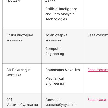
про данi
даних
Artificial Intelligence
and Data Analysis
Technologies
F7 Комп’ютерна
Комп’ютерна
Завантажит
інженерія
інженерія
Computer
Engineering
G9 Прикладна
Прикладна механіка
Завантажит
механіка
Mechanical
Engineering
G11
Галузеве
Завантажит
Машинобудування
машинобудування