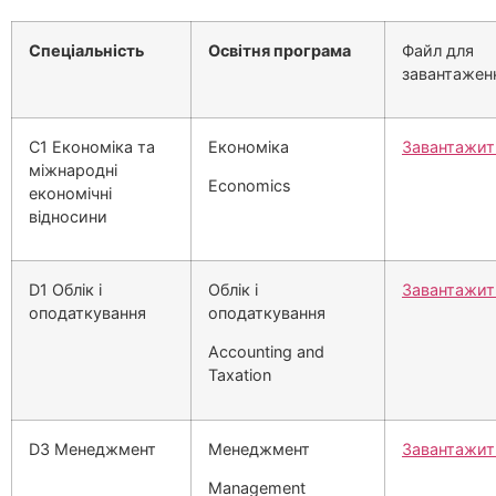
Спеціальність
Освітня програма
Файл для
завантажен
C1 Економіка та
Економіка
Завантажит
міжнародні
Economics
економічні
відносини
D1 Облік і
Облік і
Завантажит
оподаткування
оподаткування
Accounting and
Taxation
D3 Менеджмент
Менеджмент
Завантажит
Management