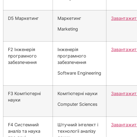
D5 Маркетинг
Маркетинг
Завантажит
Marketing
F2 Інженерія
Інженерія
Завантажит
програмного
програмного
забезпечення
забезпечення
Software Engineering
F3 Комп’ютерні
Комп’ютерні науки
Завантажит
науки
Computer Sciences
F4 Системний
Штучний iнтелект i
Завантажит
аналiз та наука
технологii аналiзу