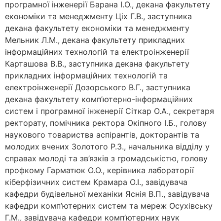
програмної інженерії Барана І.О., декана факультету
економіки та менеджменту Ціх Г.В., заступника
декана факультету економіки та менеджменту
Мельник Л.М., декана факультету прикладних
інформаційних технологій та електроінженерії
Карташова В.В., заступника декана факультету
прикладних інформаційних технологій та
електроінженерії Дозорського В.Г., заступника
декана факультету комп’ютерно-інформаційних
систем і програмної інженерії Сіткар О.А., секретаря
ректорату, помічника ректора Окіпного І.Б., голову
наукового товариства аспірантів, докторантів та
молодих вчених Золотого Р.З., начальника відділу у
справах молоді та зв’язків з громадськістю, голову
профкому Гарматюк О.О., керівника лабораторії
кіберфізичних систем Крамара О.І., завідувача
кафедри будівельної механіки Яснія В.П., завідувача
кафедри комп’ютерних систем та мереж Осухівську
Г.М., завідувача кафедри комп’ютерних наук