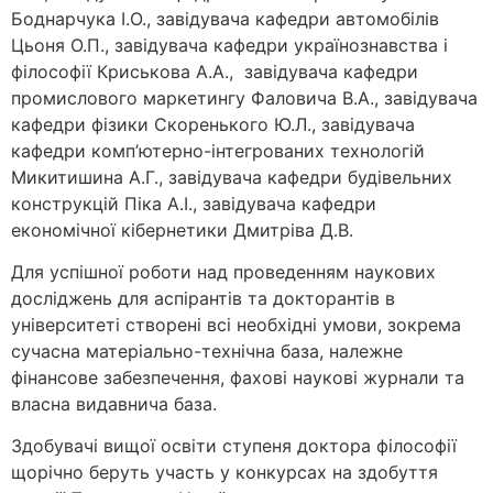
Боднарчука І.О., завідувача кафедри автомобілів
Цьоня О.П., завідувача кафедри українознавства і
філософії Криськова А.А., завідувача кафедри
промислового маркетингу Фаловича В.А., завідувача
кафедри фізики Скоренького Ю.Л., завідувача
кафедри комп’ютерно-інтегрованих технологій
Микитишина А.Г., завідувача кафедри будівельних
конструкцій Піка А.І., завідувача кафедри
економічної кібернетики Дмитріва Д.В.
Для успішної роботи над проведенням наукових
досліджень для аспірантів та докторантів в
університеті створені всі необхідні умови, зокрема
сучасна матеріально-технічна база, належне
фінансове забезпечення, фахові наукові журнали та
власна видавнича база.
Здобувачі вищої освіти ступеня доктора філософії
щорічно беруть участь у конкурсах на здобуття