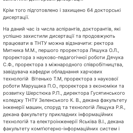
Крім того підготовлено і захищено 64 докторські
дисертації.
На даний час із числа аспірантів, докторантів, які
успішно захистили дисертації та продовжують
працювати в ТНТУ можна відзначити: ректора
Митника М.М., першого проректора Ляшука О.Л.,
проректора з науково-педагогічної роботи Дячука
С.Ф., проректора з міжнародного співробітництва,
завідувача кафедри обладнання харчових
технологій Вітенько Т.М, проректора з наукової
роботи Марущака П.О., проректора з економіки та
розвитку Шерстюка Р.П., директора Гусятинського
коледжу ТНТУ Зеленського К. В., декана факультету
інженерії машин, споруд та технологій Лещука Р.Я.,
декана факультету прикладних інформаційних
технологій та електроінженерії Яськіва В.І., декана
факультету комп’ютерно-інформаційних систем і