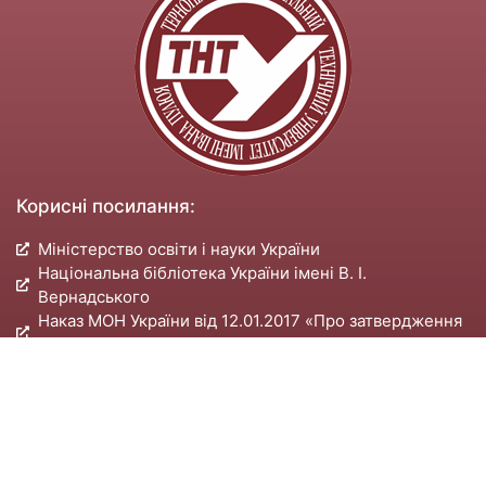
Корисні посилання:
Міністерство освіти і науки України
Національна бібліотека України імені В. І.
Вернадського
Наказ МОН України від 12.01.2017 «Про затвердження
Вимог до оформлення дисертації»
Вісник Тернопільського національного технічного
університету імені Івана Пулюя
Галицький економічний вісник
Електронне наукове фахове видання «Соціально-
економічні проблеми і держава»