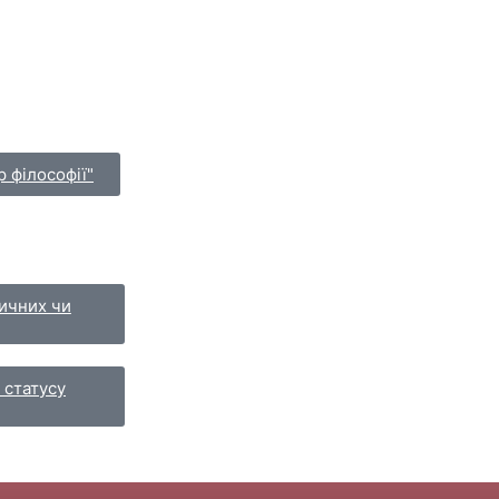
 філософії"
зичних чи
 статусу