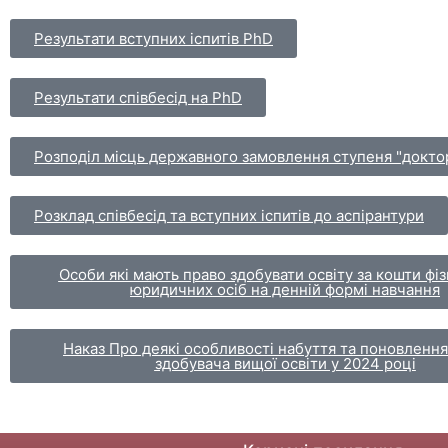
Результати вступних іспитів PhD
Результати співбесід на PhD
Розподіл місць державного замовлення ступеня "доктор
Розклад співбесід та вступних іспитів до аспірантури
Особи які мають право здобувати освіту за кошти фі
юридичних осіб на денній формі навчання
Наказ Про деякі особливості набуття та поновлення
здобувача вищої освіти у 2024 році